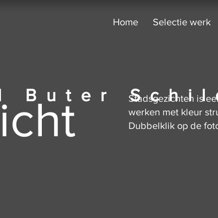
Home
Selectie werk
l Buter Schil
icht
Stadsgezichten is ee
werken met kleur stru
Dubbelklik op de fot