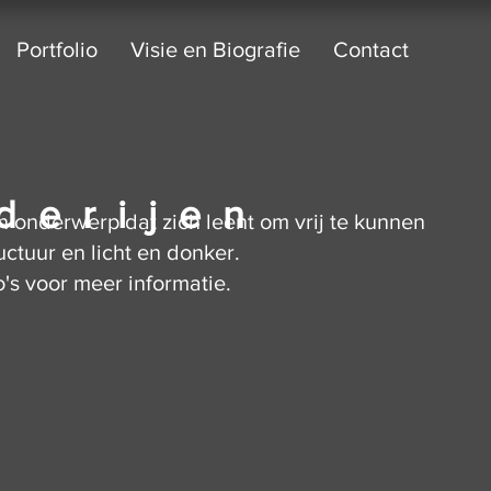
Portfolio
Visie en Biografie
Contact
derijen
n onderwerp dat zich leent om vrij te kunnen
ctuur en licht en donker.
o's voor meer informatie.